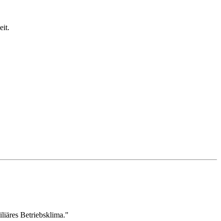
it.
liäres Betriebsklima."