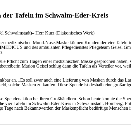
 der Tafeln im Schwalm-Eder-Kreis
afel Schwalmstadt)– Herr Kurz (Diakonisches Werk)
iner medizinischen Mund-Nase-Maske können Kunden der vier Tafeln i
s DIMEDICUS und des ambulanten Pflegedienstes Pflegeteam Geisel Gm
s.
elle Pflicht zum Tragen einer medizinischen Maske gesprochen haben, 
stbetreiberin Marion Geisel schlug dann die Tafeln als Verteiler vor, we
ankbar an. „Es soll zwar auch eine Lieferung von Masken durch das 
d, solche Masken zu kaufen. Diese Spende ist deshalb eine großartig
ese Spendenaktion bei ihren Großhändlern. Schon heute konnte die Sp
e vier Tafeln im Schwalm-Eder-Kreis in Schwalmstadt, Homberg, Fri
ige Tage nach Bekanntwerden der Maskenpflicht bedürftige Menschen i