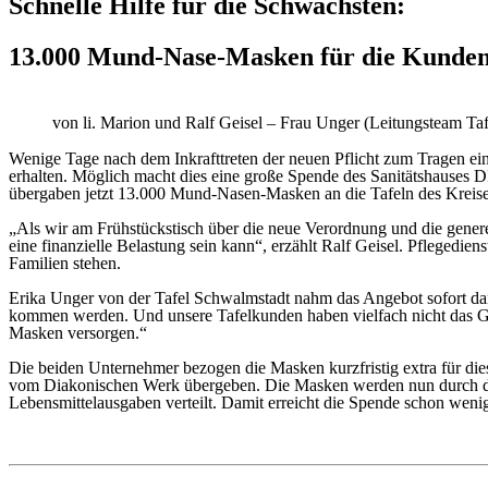
Schnelle Hilfe für die Schwächsten:
13.000 Mund-Nase-Masken für die Kunden
von li. Marion und Ralf Geisel – Frau Unger (Leitungsteam T
Wenige Tage nach dem Inkrafttreten der neuen Pflicht zum Tragen e
erhalten. Möglich macht dies eine große Spende des Sanitätshause
übergaben jetzt 13.000 Mund-Nasen-Masken an die Tafeln des Kreise
„Als wir am Frühstückstisch über die neue Verordnung und die gener
eine finanzielle Belastung sein kann“, erzählt Ralf Geisel. Pflegedien
Familien stehen.
Erika Unger von der Tafel Schwalmstadt nahm das Angebot sofort d
kommen werden. Und unsere Tafelkunden haben vielfach nicht das Gel
Masken versorgen.“
Die beiden Unternehmer bezogen die Masken kurzfristig extra für di
vom Diakonischen Werk übergeben. Die Masken werden nun durch di
Lebensmittelausgaben verteilt. Damit erreicht die Spende schon wen